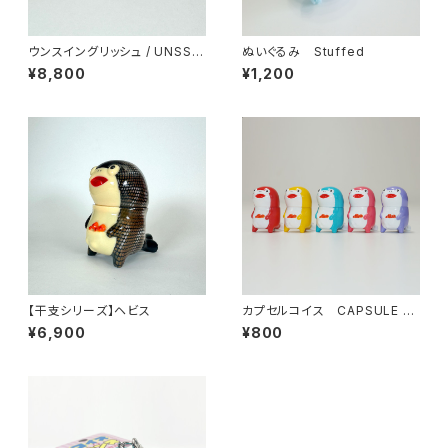
ウンスイングリッシュ / UNSS E
ぬいぐるみ Stuffed
NGLISH
¥8,800
¥1,200
【干支シリーズ】ヘビス
カプセルコイス CAPSULE C
OISS
¥6,900
¥800